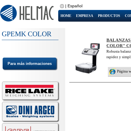
|
Español
HOME
EMPRESA
PRODUCTOS
CO
GPEMK COLOR
BALANZAS
COLOR" CO
Robusta balanza
rapidez y simpl
Página 