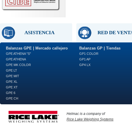
ASISTENCIA
RED DE VENT
Balanzas GPE | Mercado callejero
Balanzas GP | Tiendas
GPE ATHENA "S"
GP1 COLOR
GPE ATHENA
GP1 AP
GPE MK COLOR
GP4 LX
GPE LT
GPE MIT
GPE XL
GPE XT
GPE 6
GPE CH
Helmac is a company of
Rice Lake Weighing Systems